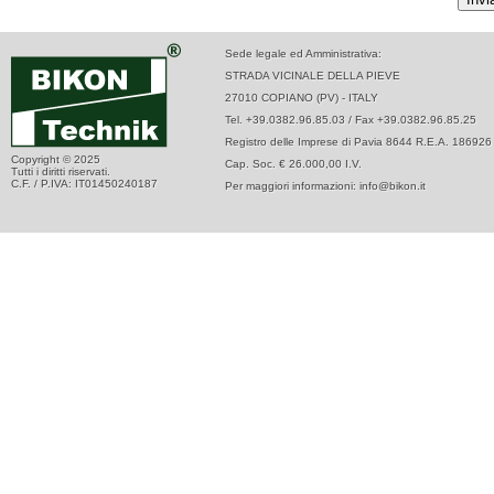
Sede legale ed Amministrativa:
STRADA VICINALE DELLA PIEVE
27010 COPIANO (PV) - ITALY
Tel. +39.0382.96.85.03 / Fax +39.0382.96.85.25
Registro delle Imprese di Pavia 8644 R.E.A. 186926
Copyright © 2025
Cap. Soc. € 26.000,00 I.V.
Tutti i diritti riservati.
C.F. / P.IVA: IT01450240187
Per maggiori informazioni: info@bikon.it