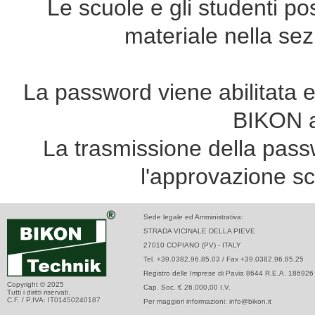
Le scuole e gli studenti po
materiale nella sez
La password viene abilitata
BIKON al
La trasmissione della passw
l'approvazione sc
Sede legale ed Amministrativa:
STRADA VICINALE DELLA PIEVE
27010 COPIANO (PV) - ITALY
Tel. +39.0382.96.85.03 / Fax +39.0382.96.85.25
Registro delle Imprese di Pavia 8644 R.E.A. 186926
Copyright © 2025
Cap. Soc. € 26.000,00 I.V.
Tutti i diritti riservati.
C.F. / P.IVA: IT01450240187
Per maggiori informazioni: info@bikon.it